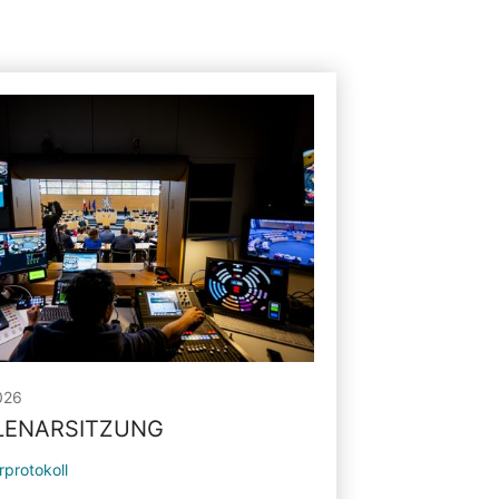
026
PLENARSITZUNG
rprotokoll