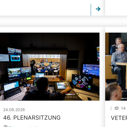
14 
24.06.2026
46. PLENARSITZUNG
VETE