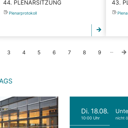
44. PLENARSITZUNG
43. 
Plenarprotokoll
Plena
…
3
4
5
6
7
8
9
TAGS
Di. 18.08.
Unte
10:00 Uhr
nicht ö