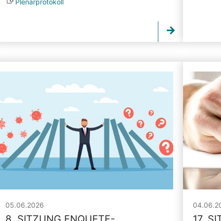
Plenarprotokoll
05.06.2026
04.06.2
8. SITZUNG ENQUETE-
17. S