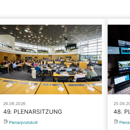
26.06.2026
25.06.2
49. PLENARSITZUNG
48. 
Plenarprotokoll
Plena