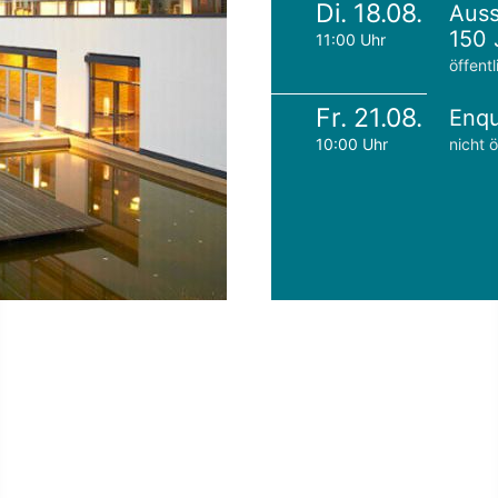
Di. 18.08.
Auss
150 
11:00 Uhr
öffentl
Fr. 21.08.
Enqu
10:00 Uhr
nicht ö