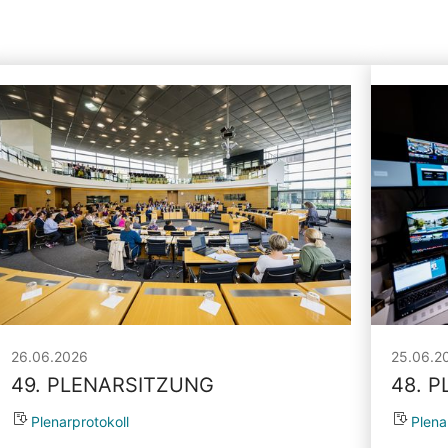
26.06.2026
25.06.2
49. PLENARSITZUNG
48. 
Plenarprotokoll
Plena