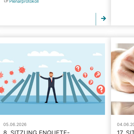
Plenarprotokoll
05.06.2026
04.06.2
8. SITZUNG ENQUETE-
17. S