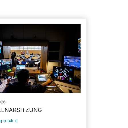
026
PLENARSITZUNG
rprotokoll