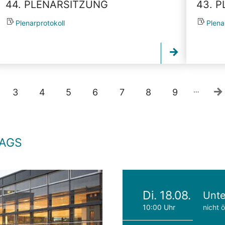
44. PLENARSITZUNG
43. 
Plenarprotokoll
Plena
…
3
4
5
6
7
8
9
TAGS
Di. 18.08.
Unte
10:00 Uhr
nicht ö