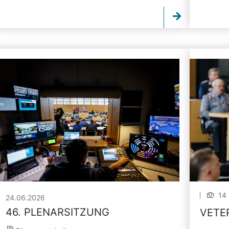
14 
24.06.2026
46. PLENARSITZUNG
VETE