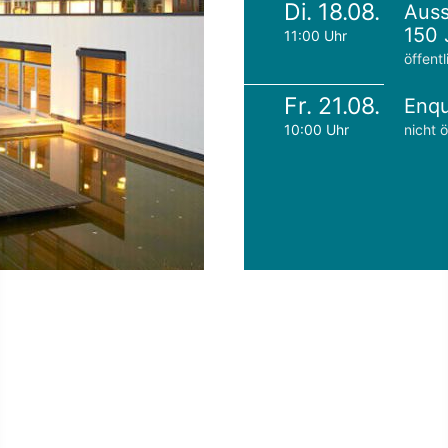
Di. 18.08.
Auss
150 
11:00 Uhr
öffentl
Fr. 21.08.
Enqu
10:00 Uhr
nicht ö