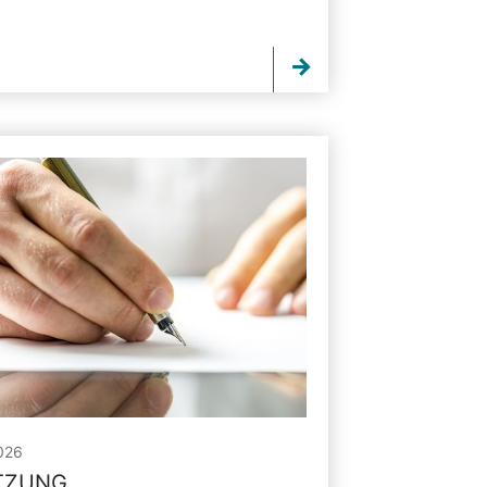
026
ITZUNG