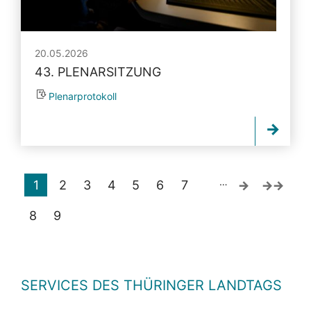
20.05.2026
43. PLENARSITZUNG
Plenarprotokoll
…
1
2
3
4
5
6
7
8
9
SERVICES DES THÜRINGER LANDTAGS