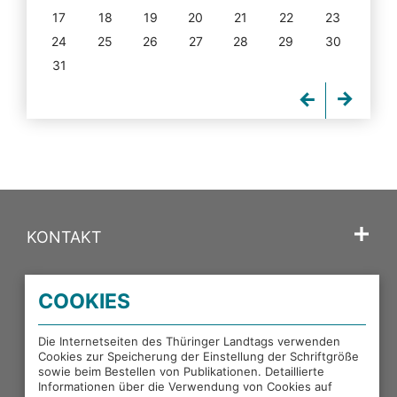
17
18
19
20
21
22
23
24
25
26
27
28
29
30
31
KONTAKT
SPRACHE
COOKIES
PORTALE DES THÜRINGER LANDTAGS
Die Internetseiten des Thüringer Landtags verwenden
Cookies zur Speicherung der Einstellung der Schriftgröße
sowie beim Bestellen von Publikationen. Detaillierte
EXTERNE LINKS
Informationen über die Verwendung von Cookies auf