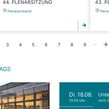
44. PLENARSITZUNG
43. 
Plenarprotokoll
Plena
…
3
4
5
6
7
8
9
TAGS
Di. 18.08.
Unte
10:00 Uhr
nicht ö