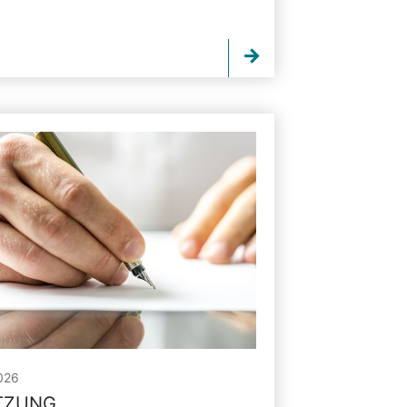
026
ITZUNG