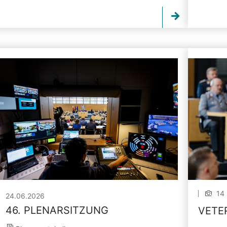
14 
24.06.2026
46. PLENARSITZUNG
VETE