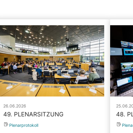
26.06.2026
25.06.2
49. PLENARSITZUNG
48. 
Plenarprotokoll
Plena