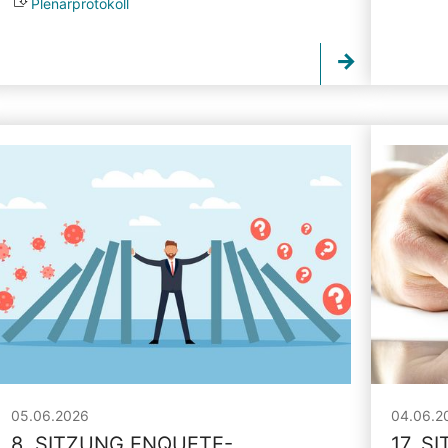
Plenarprotokoll
05.06.2026
04.06.2
8. SITZUNG ENQUETE-
17. S