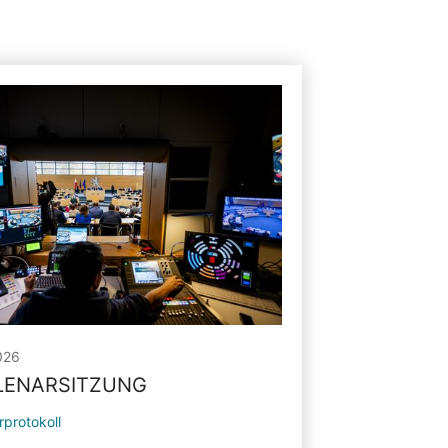
026
PLENARSITZUNG
rprotokoll