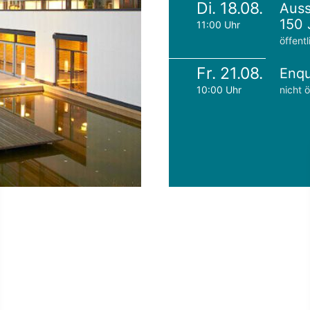
Di. 18.08.
Auss
150 
11:00 Uhr
öffentl
Fr. 21.08.
Enqu
10:00 Uhr
nicht ö