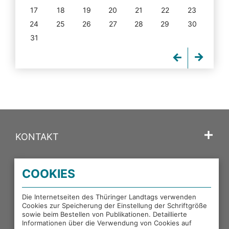
17
18
19
20
21
22
23
24
25
26
27
28
29
30
31
KONTAKT
SPRACHE
COOKIES
PORTALE DES THÜRINGER LANDTAGS
Die Internetseiten des Thüringer Landtags verwenden
Cookies zur Speicherung der Einstellung der Schriftgröße
sowie beim Bestellen von Publikationen. Detaillierte
EXTERNE LINKS
Informationen über die Verwendung von Cookies auf