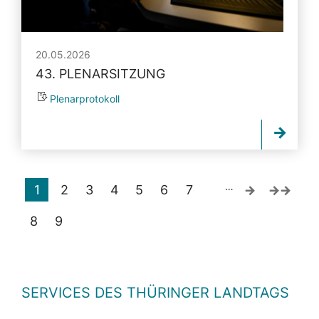
20.05.2026
43. PLENARSITZUNG
Plenarprotokoll
…
1
2
3
4
5
6
7
8
9
SERVICES DES THÜRINGER LANDTAGS