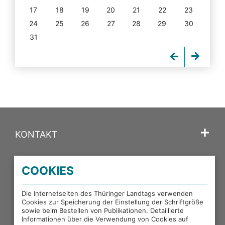
17
18
19
20
21
22
23
24
25
26
27
28
29
30
31
KONTAKT
SPRACHE
COOKIES
PORTALE DES THÜRINGER LANDTAGS
Die Internetseiten des Thüringer Landtags verwenden
Cookies zur Speicherung der Einstellung der Schriftgröße
sowie beim Bestellen von Publikationen. Detaillierte
EXTERNE LINKS
Informationen über die Verwendung von Cookies auf