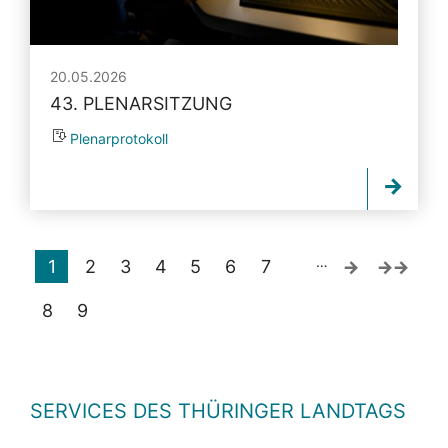
20.05.2026
43. PLENARSITZUNG
Plenarprotokoll
…
1
2
3
4
5
6
7
8
9
SERVICES DES THÜRINGER LANDTAGS