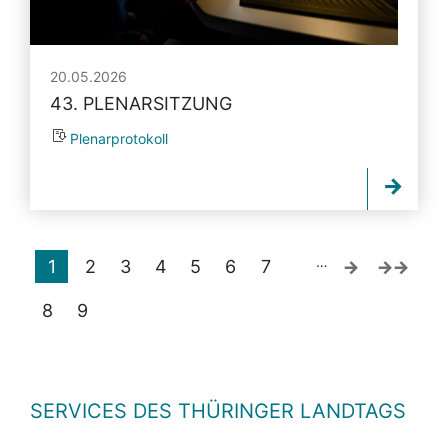
20.05.2026
43. PLENARSITZUNG
Plenarprotokoll
…
1
2
3
4
5
6
7
8
9
SERVICES DES THÜRINGER LANDTAGS