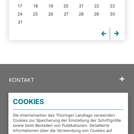
17
18
19
20
21
22
23
24
25
26
27
28
29
30
31
KONTAKT
SPRACHE
COOKIES
PORTALE DES THÜRINGER LANDTAGS
Die Internetseiten des Thüringer Landtags verwenden
Cookies zur Speicherung der Einstellung der Schriftgröße
sowie beim Bestellen von Publikationen. Detaillierte
EXTERNE LINKS
Informationen über die Verwendung von Cookies auf