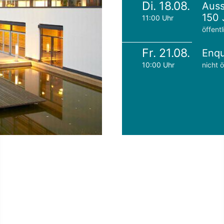
Di. 18.08.
Auss
150 
11:00 Uhr
öffentl
Fr. 21.08.
Enqu
10:00 Uhr
nicht ö