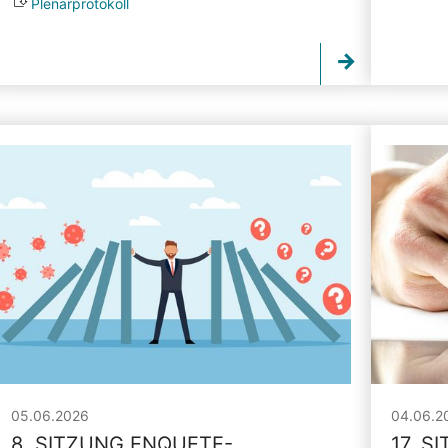
Plenarprotokoll
05.06.2026
04.06.2
8. SITZUNG ENQUETE-
17. S