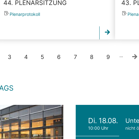
44. PLENARSITZUNG
43. 
Plenarprotokoll
Plena
…
3
4
5
6
7
8
9
TAGS
Di. 18.08.
Unte
10:00 Uhr
nicht ö