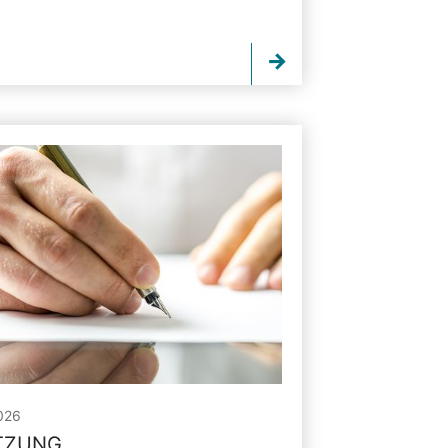
026
ITZUNG