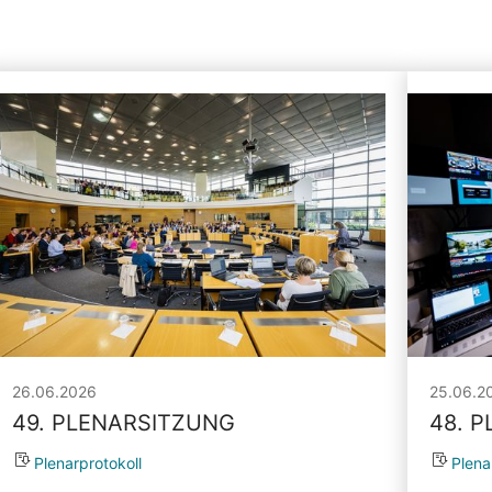
26.06.2026
25.06.2
49. PLENARSITZUNG
48. 
Plenarprotokoll
Plena