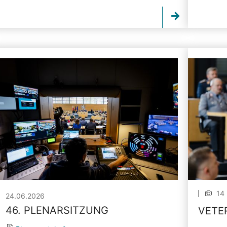
14 
24.06.2026
46. PLENARSITZUNG
VETE