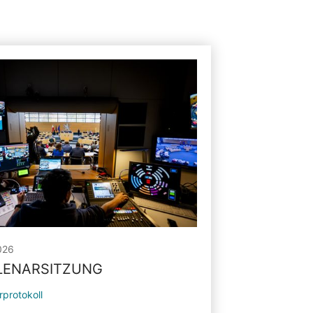
026
PLENARSITZUNG
rprotokoll