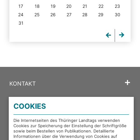
17
18
19
20
21
22
23
24
25
26
27
28
29
30
31
KONTAKT
SPRACHE
COOKIES
PORTALE DES THÜRINGER LANDTAGS
Die Internetseiten des Thüringer Landtags verwenden
Cookies zur Speicherung der Einstellung der Schriftgröße
sowie beim Bestellen von Publikationen. Detaillierte
EXTERNE LINKS
Informationen über die Verwendung von Cookies auf