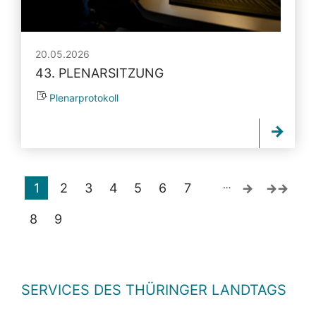
20.05.2026
43. PLENARSITZUNG
Plenarprotokoll
…
1
2
3
4
5
6
7
8
9
SERVICES DES THÜRINGER LANDTAGS