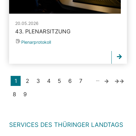
20.05.2026
43. PLENARSITZUNG
Plenarprotokoll
…
1
2
3
4
5
6
7
8
9
SERVICES DES THÜRINGER LANDTAGS