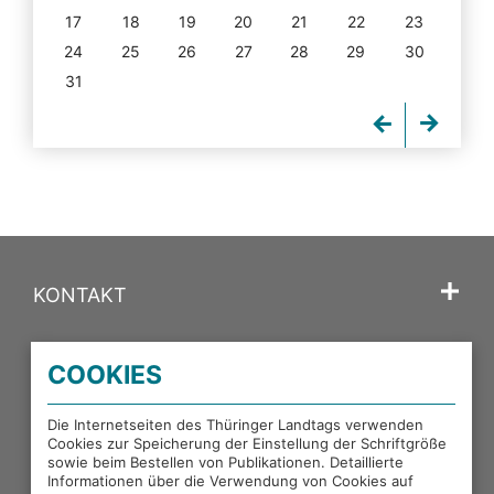
17
18
19
20
21
22
23
24
25
26
27
28
29
30
31
KONTAKT
SPRACHE
COOKIES
PORTALE DES THÜRINGER LANDTAGS
Die Internetseiten des Thüringer Landtags verwenden
Cookies zur Speicherung der Einstellung der Schriftgröße
sowie beim Bestellen von Publikationen. Detaillierte
EXTERNE LINKS
Informationen über die Verwendung von Cookies auf