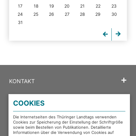
17
18
19
20
21
22
23
24
25
26
27
28
29
30
31
KONTAKT
SPRACHE
COOKIES
PORTALE DES THÜRINGER LANDTAGS
Die Internetseiten des Thüringer Landtags verwenden
Cookies zur Speicherung der Einstellung der Schriftgröße
sowie beim Bestellen von Publikationen. Detaillierte
EXTERNE LINKS
Informationen über die Verwendung von Cookies auf