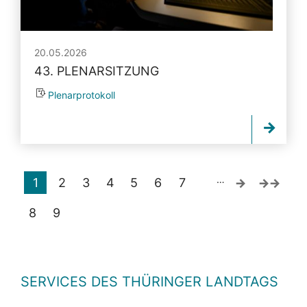
20.05.2026
43. PLENARSITZUNG
Plenarprotokoll
…
1
2
3
4
5
6
7
8
9
SERVICES DES THÜRINGER LANDTAGS