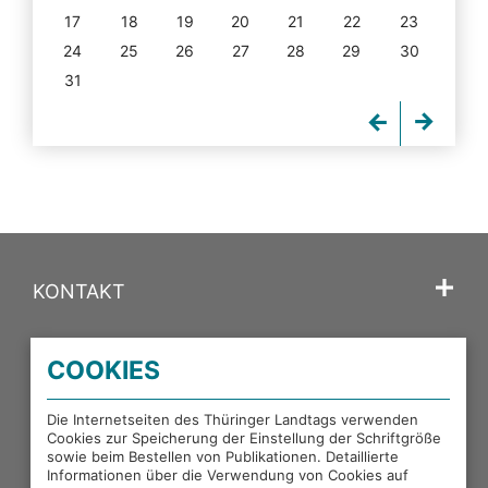
17
18
19
20
21
22
23
24
25
26
27
28
29
30
31
KONTAKT
SPRACHE
COOKIES
PORTALE DES THÜRINGER LANDTAGS
Die Internetseiten des Thüringer Landtags verwenden
Cookies zur Speicherung der Einstellung der Schriftgröße
sowie beim Bestellen von Publikationen. Detaillierte
EXTERNE LINKS
Informationen über die Verwendung von Cookies auf