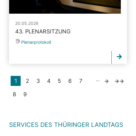
20.05.2026
43. PLENARSITZUNG
Plenarprotokoll
…
1
2
3
4
5
6
7
8
9
SERVICES DES THÜRINGER LANDTAGS