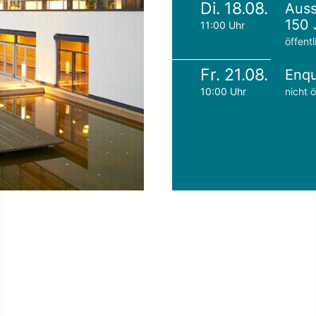
Di. 18.08.
Auss
150 
11:00 Uhr
öffentl
Fr. 21.08.
Enqu
10:00 Uhr
nicht ö