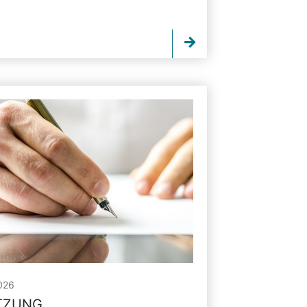
026
ITZUNG