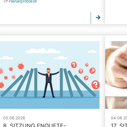
Plenarprotokoll
05.06.2026
04.06.2
8. SITZUNG ENQUETE-
17. S