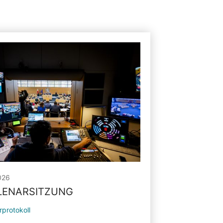
026
PLENARSITZUNG
rprotokoll