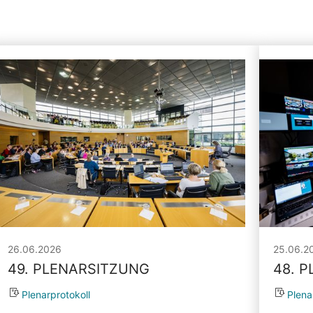
26.06.2026
25.06.2
49. PLENARSITZUNG
48. 
Plenarprotokoll
Plena