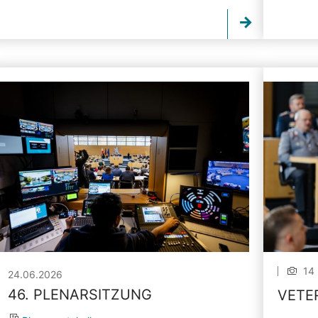
14 
24.06.2026
46. PLENARSITZUNG
VETE