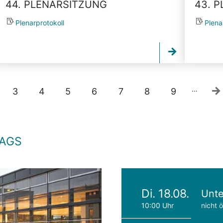
44. PLENARSITZUNG
43. 
Plenarprotokoll
Plena
…
3
4
5
6
7
8
9
TAGS
Di. 18.08.
Unte
10:00 Uhr
nicht ö