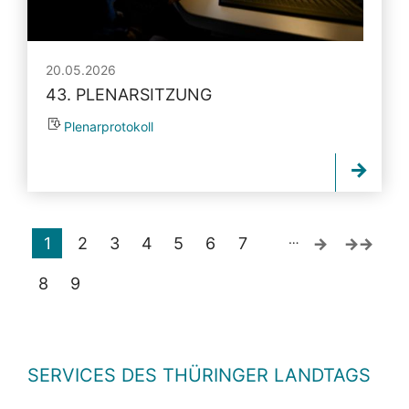
20.05.2026
43. PLENARSITZUNG
Plenarprotokoll
…
1
2
3
4
5
6
7
8
9
SERVICES DES THÜRINGER LANDTAGS