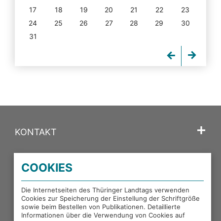
17
18
19
20
21
22
23
24
25
26
27
28
29
30
31
KONTAKT
SPRACHE
COOKIES
PORTALE DES THÜRINGER LANDTAGS
Die Internetseiten des Thüringer Landtags verwenden
Cookies zur Speicherung der Einstellung der Schriftgröße
sowie beim Bestellen von Publikationen. Detaillierte
EXTERNE LINKS
Informationen über die Verwendung von Cookies auf