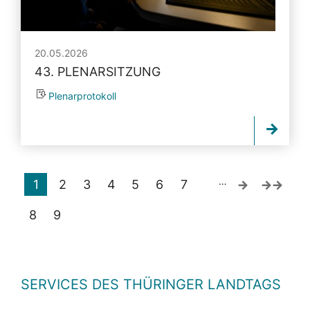
20.05.2026
43. PLENARSITZUNG
Plenarprotokoll
…
1
2
3
4
5
6
7
8
9
SERVICES DES THÜRINGER LANDTAGS