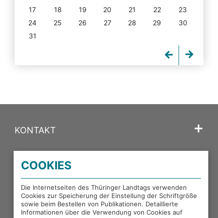
17
18
19
20
21
22
23
24
25
26
27
28
29
30
31
KONTAKT
SPRACHE
COOKIES
PORTALE DES THÜRINGER LANDTAGS
Die Internetseiten des Thüringer Landtags verwenden
Cookies zur Speicherung der Einstellung der Schriftgröße
sowie beim Bestellen von Publikationen. Detaillierte
EXTERNE LINKS
Informationen über die Verwendung von Cookies auf