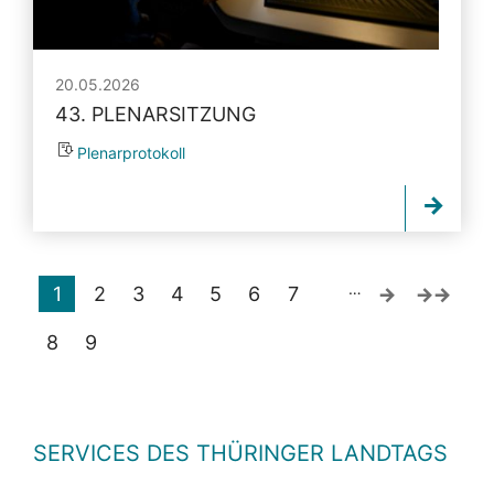
20.05.2026
43. PLENARSITZUNG
Plenarprotokoll
…
1
2
3
4
5
6
7
8
9
SERVICES DES THÜRINGER LANDTAGS