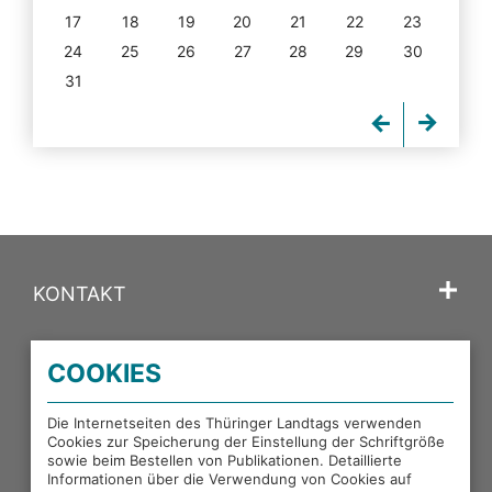
17
18
19
20
21
22
23
24
25
26
27
28
29
30
31
KONTAKT
SPRACHE
COOKIES
PORTALE DES THÜRINGER LANDTAGS
Die Internetseiten des Thüringer Landtags verwenden
Cookies zur Speicherung der Einstellung der Schriftgröße
sowie beim Bestellen von Publikationen. Detaillierte
EXTERNE LINKS
Informationen über die Verwendung von Cookies auf