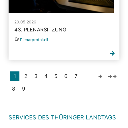
20.05.2026
43. PLENARSITZUNG
Plenarprotokoll
…
1
2
3
4
5
6
7
8
9
SERVICES DES THÜRINGER LANDTAGS