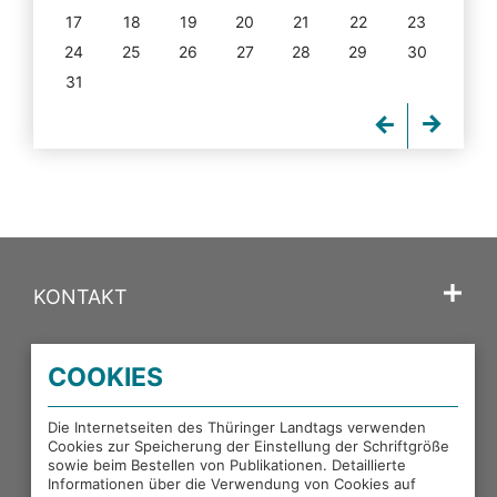
17
18
19
20
21
22
23
24
25
26
27
28
29
30
31
KONTAKT
SPRACHE
COOKIES
PORTALE DES THÜRINGER LANDTAGS
Die Internetseiten des Thüringer Landtags verwenden
Cookies zur Speicherung der Einstellung der Schriftgröße
sowie beim Bestellen von Publikationen. Detaillierte
EXTERNE LINKS
Informationen über die Verwendung von Cookies auf