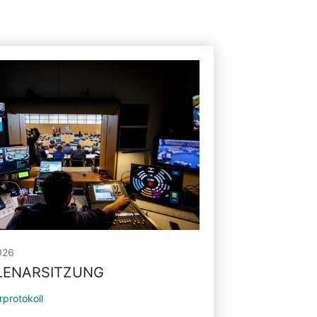
026
PLENARSITZUNG
rprotokoll