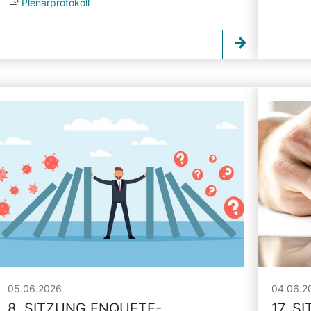
Plenarprotokoll
05.06.2026
04.06.2
8. SITZUNG ENQUETE-
17. S