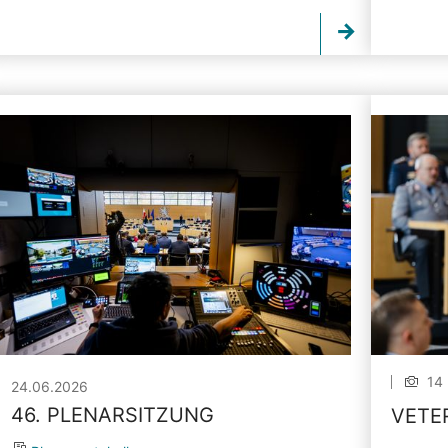
14 
24.06.2026
46. PLENARSITZUNG
VETE