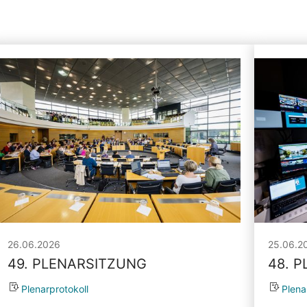
26.06.2026
25.06.2
49. PLENARSITZUNG
48. 
Plenarprotokoll
Plena