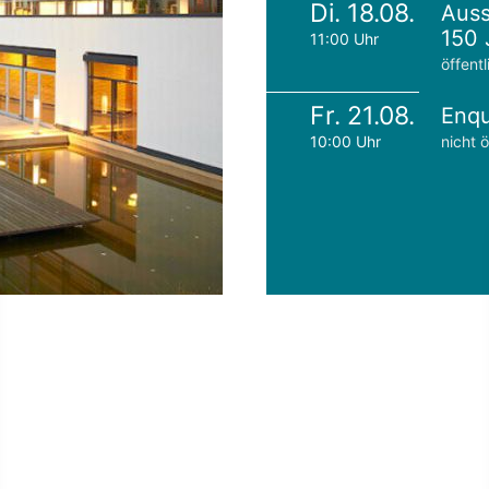
Di. 18.08.
Auss
150 
11:00 Uhr
öffentl
Fr. 21.08.
Enqu
10:00 Uhr
nicht ö