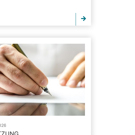
026
ITZUNG