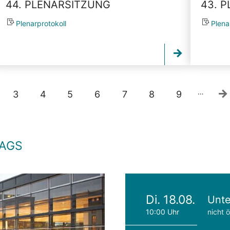
44. PLENARSITZUNG
43. 
Plenarprotokoll
Plena
…
3
4
5
6
7
8
9
TAGS
Di. 18.08.
Unte
10:00 Uhr
nicht ö