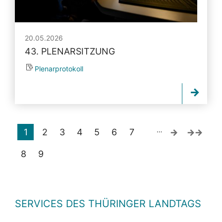
20.05.2026
43. PLENARSITZUNG
Plenarprotokoll
…
1
2
3
4
5
6
7
8
9
SERVICES DES THÜRINGER LANDTAGS