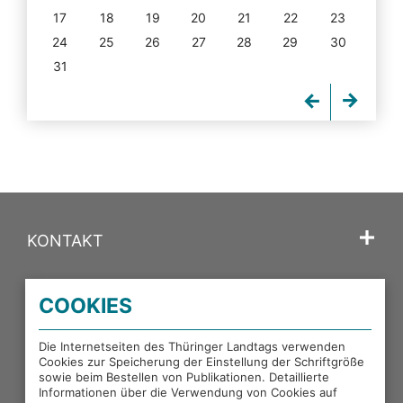
17
18
19
20
21
22
23
24
25
26
27
28
29
30
31
KONTAKT
SPRACHE
COOKIES
PORTALE DES THÜRINGER LANDTAGS
Die Internetseiten des Thüringer Landtags verwenden
Cookies zur Speicherung der Einstellung der Schriftgröße
sowie beim Bestellen von Publikationen. Detaillierte
EXTERNE LINKS
Informationen über die Verwendung von Cookies auf