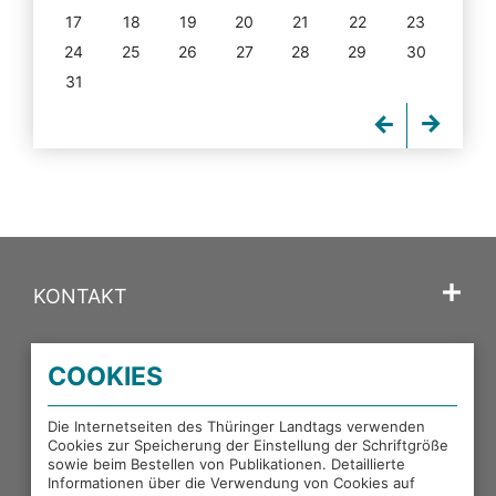
17
18
19
20
21
22
23
24
25
26
27
28
29
30
31
KONTAKT
SPRACHE
COOKIES
PORTALE DES THÜRINGER LANDTAGS
Die Internetseiten des Thüringer Landtags verwenden
Cookies zur Speicherung der Einstellung der Schriftgröße
sowie beim Bestellen von Publikationen. Detaillierte
EXTERNE LINKS
Informationen über die Verwendung von Cookies auf