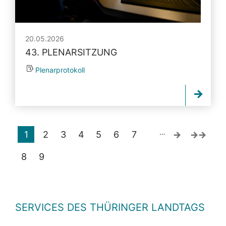
20.05.2026
43. PLENARSITZUNG
Plenarprotokoll
…
1
2
3
4
5
6
7
8
9
SERVICES DES THÜRINGER LANDTAGS