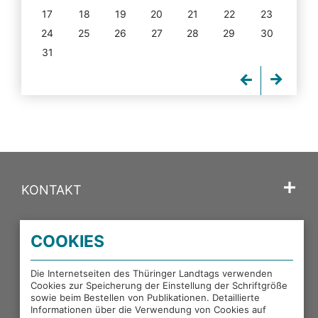
17
18
19
20
21
22
23
24
25
26
27
28
29
30
31
KONTAKT
SPRACHE
COOKIES
PORTALE DES THÜRINGER LANDTAGS
Die Internetseiten des Thüringer Landtags verwenden
Cookies zur Speicherung der Einstellung der Schriftgröße
sowie beim Bestellen von Publikationen. Detaillierte
EXTERNE LINKS
Informationen über die Verwendung von Cookies auf