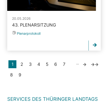
20.05.2026
43. PLENARSITZUNG
Plenarprotokoll
…
1
2
3
4
5
6
7
8
9
SERVICES DES THÜRINGER LANDTAGS