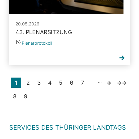
20.05.2026
43. PLENARSITZUNG
Plenarprotokoll
…
1
2
3
4
5
6
7
8
9
SERVICES DES THÜRINGER LANDTAGS