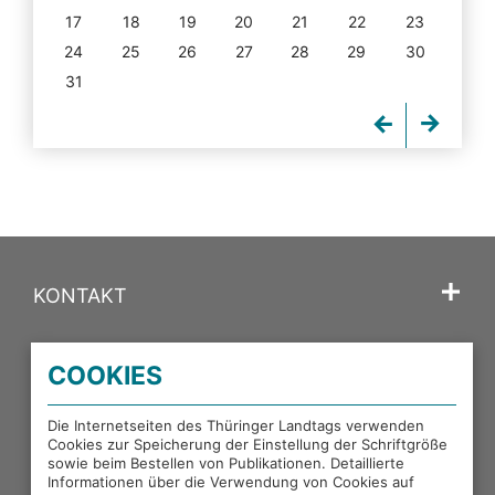
17
18
19
20
21
22
23
24
25
26
27
28
29
30
31
KONTAKT
SPRACHE
COOKIES
PORTALE DES THÜRINGER LANDTAGS
Die Internetseiten des Thüringer Landtags verwenden
Cookies zur Speicherung der Einstellung der Schriftgröße
sowie beim Bestellen von Publikationen. Detaillierte
EXTERNE LINKS
Informationen über die Verwendung von Cookies auf