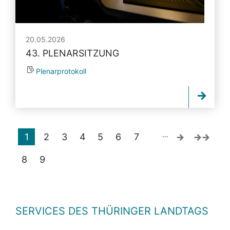
20.05.2026
43. PLENARSITZUNG
Plenarprotokoll
…
1
2
3
4
5
6
7
8
9
SERVICES DES THÜRINGER LANDTAGS