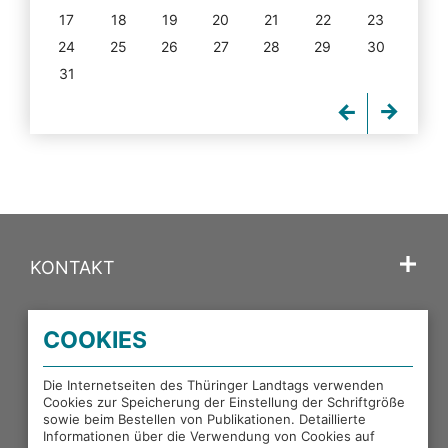
17
18
19
20
21
22
23
24
25
26
27
28
29
30
31
KONTAKT
SPRACHE
COOKIES
PORTALE DES THÜRINGER LANDTAGS
Die Internetseiten des Thüringer Landtags verwenden
Cookies zur Speicherung der Einstellung der Schriftgröße
sowie beim Bestellen von Publikationen. Detaillierte
EXTERNE LINKS
Informationen über die Verwendung von Cookies auf