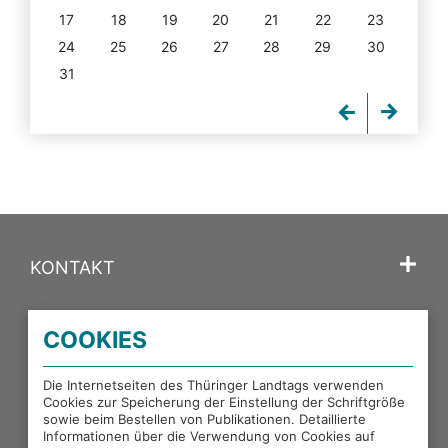
17
18
19
20
21
22
23
24
25
26
27
28
29
30
31
KONTAKT
SPRACHE
COOKIES
PORTALE DES THÜRINGER LANDTAGS
Die Internetseiten des Thüringer Landtags verwenden
Cookies zur Speicherung der Einstellung der Schriftgröße
sowie beim Bestellen von Publikationen. Detaillierte
EXTERNE LINKS
Informationen über die Verwendung von Cookies auf