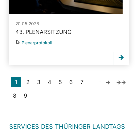
20.05.2026
43. PLENARSITZUNG
Plenarprotokoll
…
1
2
3
4
5
6
7
8
9
SERVICES DES THÜRINGER LANDTAGS