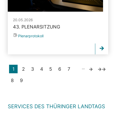
20.05.2026
43. PLENARSITZUNG
Plenarprotokoll
…
1
2
3
4
5
6
7
8
9
SERVICES DES THÜRINGER LANDTAGS