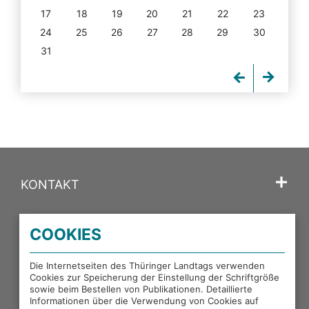
17
18
19
20
21
22
23
24
25
26
27
28
29
30
31
KONTAKT
SPRACHE
COOKIES
PORTALE DES THÜRINGER LANDTAGS
Die Internetseiten des Thüringer Landtags verwenden
Cookies zur Speicherung der Einstellung der Schriftgröße
sowie beim Bestellen von Publikationen. Detaillierte
EXTERNE LINKS
Informationen über die Verwendung von Cookies auf