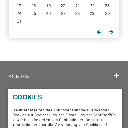
17
18
19
20
21
22
23
24
25
26
27
28
29
30
31
KONTAKT
SPRACHE
COOKIES
PORTALE DES THÜRINGER LANDTAGS
Die Internetseiten des Thüringer Landtags verwenden
Cookies zur Speicherung der Einstellung der Schriftgröße
sowie beim Bestellen von Publikationen. Detaillierte
EXTERNE LINKS
Informationen über die Verwendung von Cookies auf