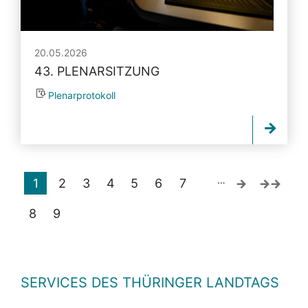
20.05.2026
43. PLENARSITZUNG
Plenarprotokoll
…
1
2
3
4
5
6
7
8
9
SERVICES DES THÜRINGER LANDTAGS