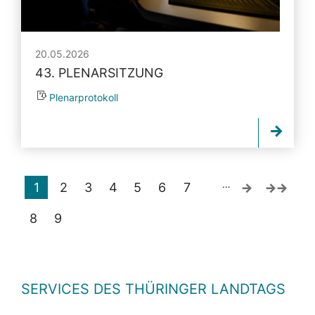
20.05.2026
43. PLENARSITZUNG
Plenarprotokoll
…
1
2
3
4
5
6
7
8
9
SERVICES DES THÜRINGER LANDTAGS