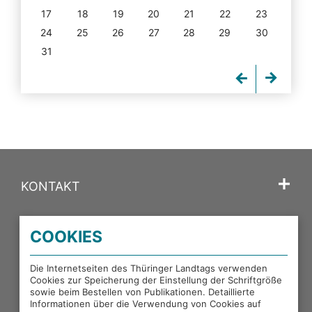
17
18
19
20
21
22
23
24
25
26
27
28
29
30
31
KONTAKT
SPRACHE
COOKIES
PORTALE DES THÜRINGER LANDTAGS
Die Internetseiten des Thüringer Landtags verwenden
Cookies zur Speicherung der Einstellung der Schriftgröße
sowie beim Bestellen von Publikationen. Detaillierte
EXTERNE LINKS
Informationen über die Verwendung von Cookies auf