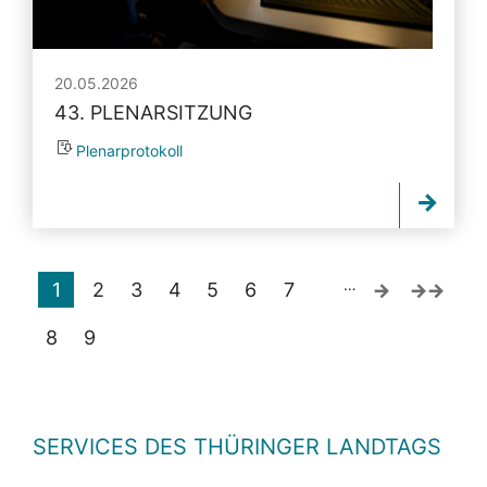
20.05.2026
43. PLENARSITZUNG
Plenarprotokoll
…
1
2
3
4
5
6
7
8
9
SERVICES DES THÜRINGER LANDTAGS