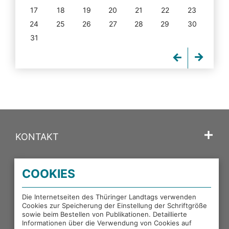
17
18
19
20
21
22
23
24
25
26
27
28
29
30
31
KONTAKT
SPRACHE
COOKIES
PORTALE DES THÜRINGER LANDTAGS
Die Internetseiten des Thüringer Landtags verwenden
Cookies zur Speicherung der Einstellung der Schriftgröße
sowie beim Bestellen von Publikationen. Detaillierte
EXTERNE LINKS
Informationen über die Verwendung von Cookies auf