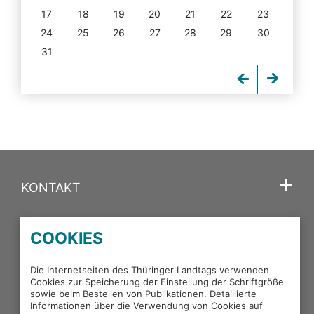
17
18
19
20
21
22
23
24
25
26
27
28
29
30
31
KONTAKT
SPRACHE
COOKIES
PORTALE DES THÜRINGER LANDTAGS
Die Internetseiten des Thüringer Landtags verwenden
Cookies zur Speicherung der Einstellung der Schriftgröße
sowie beim Bestellen von Publikationen. Detaillierte
EXTERNE LINKS
Informationen über die Verwendung von Cookies auf