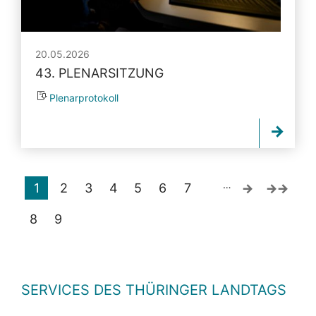
20.05.2026
43. PLENARSITZUNG
Plenarprotokoll
…
1
2
3
4
5
6
7
8
9
SERVICES DES THÜRINGER LANDTAGS