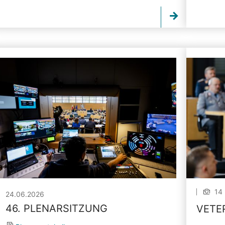
14 
24.06.2026
46. PLENARSITZUNG
VETE