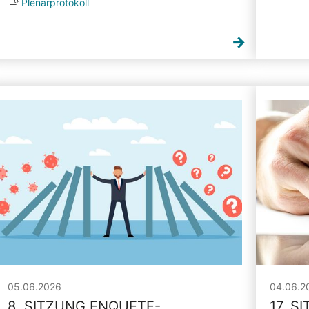
Plenarprotokoll
05.06.2026
04.06.2
8. SITZUNG ENQUETE-
17. S