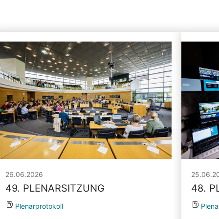
26.06.2026
25.06.2
49. PLENARSITZUNG
48. 
Plenarprotokoll
Plena