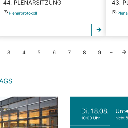
44. PLENARSITZUNG
43. 
Plenarprotokoll
Plena
…
3
4
5
6
7
8
9
TAGS
Di. 18.08.
Unte
10:00 Uhr
nicht ö