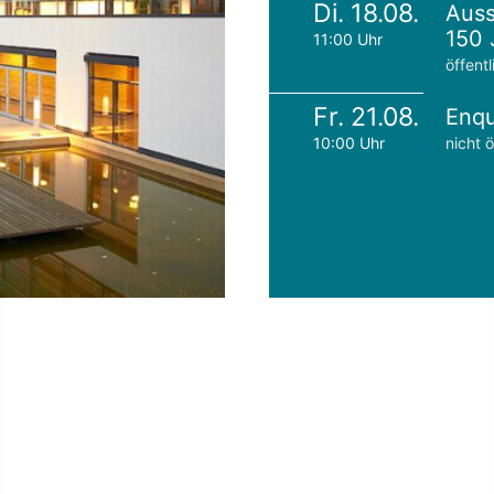
Di. 18.08.
Auss
150 
11:00 Uhr
öffentl
Fr. 21.08.
Enqu
10:00 Uhr
nicht ö