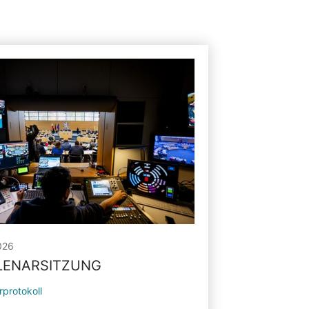
026
PLENARSITZUNG
rprotokoll