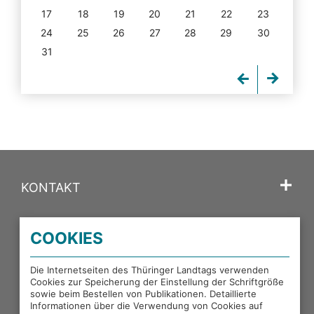
17
18
19
20
21
22
23
24
25
26
27
28
29
30
31
KONTAKT
SPRACHE
COOKIES
PORTALE DES THÜRINGER LANDTAGS
Die Internetseiten des Thüringer Landtags verwenden
Cookies zur Speicherung der Einstellung der Schriftgröße
sowie beim Bestellen von Publikationen. Detaillierte
EXTERNE LINKS
Informationen über die Verwendung von Cookies auf