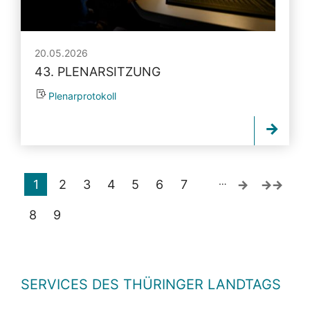
20.05.2026
43. PLENARSITZUNG
Plenarprotokoll
…
1
2
3
4
5
6
7
8
9
SERVICES DES THÜRINGER LANDTAGS