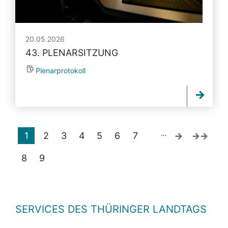
20.05.2026
43. PLENARSITZUNG
Plenarprotokoll
…
1
2
3
4
5
6
7
8
9
SERVICES DES THÜRINGER LANDTAGS