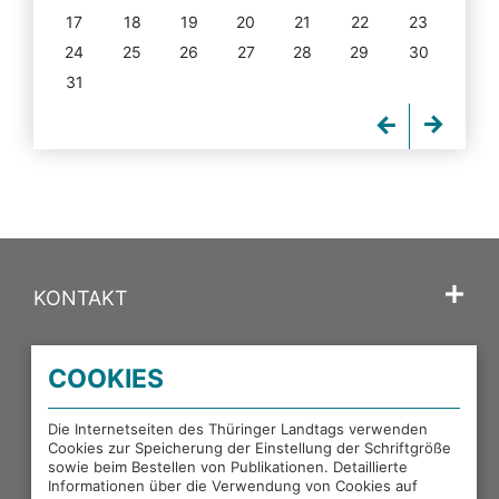
17
18
19
20
21
22
23
24
25
26
27
28
29
30
31
KONTAKT
SPRACHE
COOKIES
PORTALE DES THÜRINGER LANDTAGS
Die Internetseiten des Thüringer Landtags verwenden
Cookies zur Speicherung der Einstellung der Schriftgröße
sowie beim Bestellen von Publikationen. Detaillierte
EXTERNE LINKS
Informationen über die Verwendung von Cookies auf