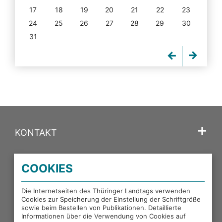
17
18
19
20
21
22
23
24
25
26
27
28
29
30
31
KONTAKT
SPRACHE
COOKIES
PORTALE DES THÜRINGER LANDTAGS
Die Internetseiten des Thüringer Landtags verwenden
Cookies zur Speicherung der Einstellung der Schriftgröße
sowie beim Bestellen von Publikationen. Detaillierte
EXTERNE LINKS
Informationen über die Verwendung von Cookies auf