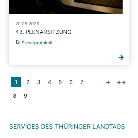
20.05.2026
43. PLENARSITZUNG
Plenarprotokoll
…
1
2
3
4
5
6
7
8
9
SERVICES DES THÜRINGER LANDTAGS