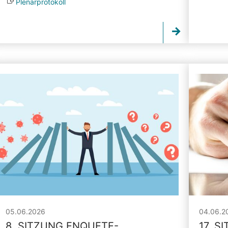
Plenarprotokoll
05.06.2026
04.06.2
8. SITZUNG ENQUETE-
17. S