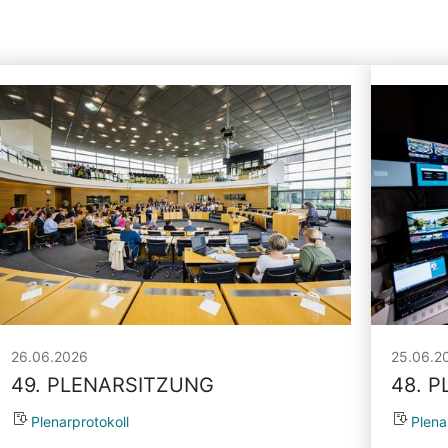
26.06.2026
25.06.2
49. PLENARSITZUNG
48. 
Plenarprotokoll
Plena