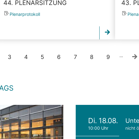
44. PLENARSITZUNG
43. 
Plenarprotokoll
Plena
…
3
4
5
6
7
8
9
TAGS
Di. 18.08.
Unte
10:00 Uhr
nicht ö