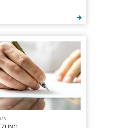
026
ITZUNG