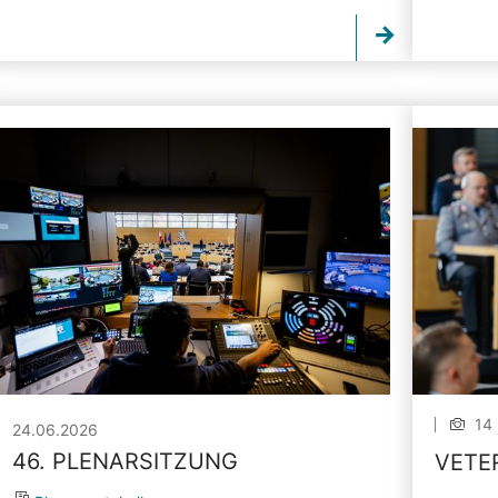
14 
24.06.2026
46. PLENARSITZUNG
VETE