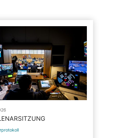
026
PLENARSITZUNG
rprotokoll