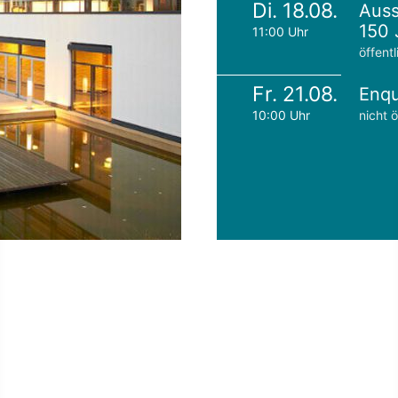
Di. 18.08.
Auss
150 
11:00 Uhr
öffentl
Fr. 21.08.
Enqu
10:00 Uhr
nicht ö