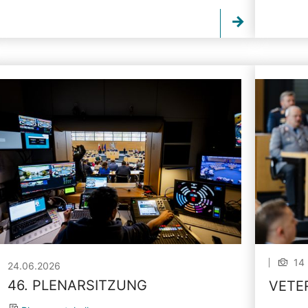
14 
24.06.2026
46. PLENARSITZUNG
VETE