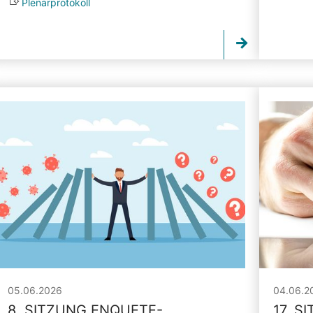
Plenarprotokoll
05.06.2026
04.06.2
8. SITZUNG ENQUETE-
17. S