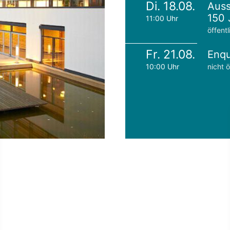
Di. 18.08.
Auss
150 
11:00 Uhr
öffentl
Fr. 21.08.
Enqu
10:00 Uhr
nicht ö