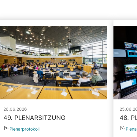
26.06.2026
25.06.2
49. PLENARSITZUNG
48. 
Plenarprotokoll
Plena