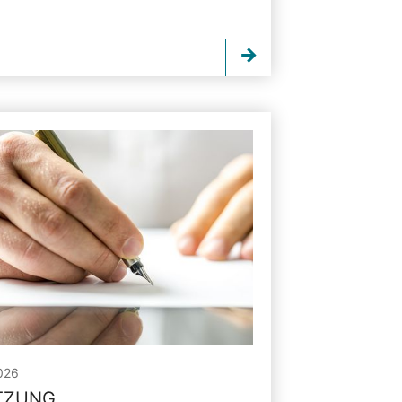
026
ITZUNG