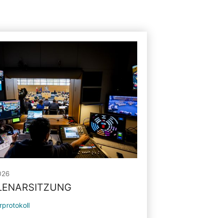
026
PLENARSITZUNG
rprotokoll