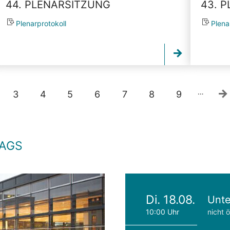
44. PLENARSITZUNG
43. 
Plenarprotokoll
Plena
…
3
4
5
6
7
8
9
TAGS
Di. 18.08.
Unte
10:00 Uhr
nicht ö