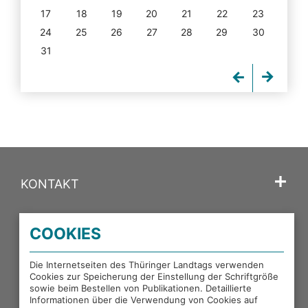
17
18
19
20
21
22
23
24
25
26
27
28
29
30
31
KONTAKT
SPRACHE
COOKIES
PORTALE DES THÜRINGER LANDTAGS
Die Internetseiten des Thüringer Landtags verwenden
Cookies zur Speicherung der Einstellung der Schriftgröße
sowie beim Bestellen von Publikationen. Detaillierte
EXTERNE LINKS
Informationen über die Verwendung von Cookies auf