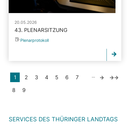
20.05.2026
43. PLENARSITZUNG
Plenarprotokoll
…
1
2
3
4
5
6
7
8
9
SERVICES DES THÜRINGER LANDTAGS