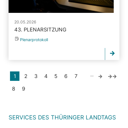
20.05.2026
43. PLENARSITZUNG
Plenarprotokoll
…
1
2
3
4
5
6
7
8
9
SERVICES DES THÜRINGER LANDTAGS