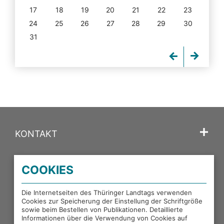
17
18
19
20
21
22
23
24
25
26
27
28
29
30
31
KONTAKT
SPRACHE
COOKIES
PORTALE DES THÜRINGER LANDTAGS
Die Internetseiten des Thüringer Landtags verwenden
Cookies zur Speicherung der Einstellung der Schriftgröße
sowie beim Bestellen von Publikationen. Detaillierte
EXTERNE LINKS
Informationen über die Verwendung von Cookies auf