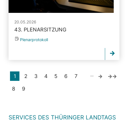
20.05.2026
43. PLENARSITZUNG
Plenarprotokoll
…
1
2
3
4
5
6
7
8
9
SERVICES DES THÜRINGER LANDTAGS