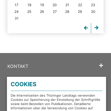
17
18
19
20
21
22
23
24
25
26
27
28
29
30
31
KONTAKT
SPRACHE
COOKIES
PORTALE DES THÜRINGER LANDTAGS
Die Internetseiten des Thüringer Landtags verwenden
Cookies zur Speicherung der Einstellung der Schriftgröße
sowie beim Bestellen von Publikationen. Detaillierte
EXTERNE LINKS
Informationen über die Verwendung von Cookies auf