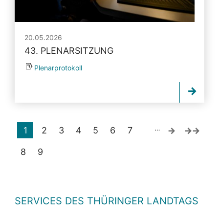
20.05.2026
43. PLENARSITZUNG
Plenarprotokoll
…
1
2
3
4
5
6
7
8
9
SERVICES DES THÜRINGER LANDTAGS