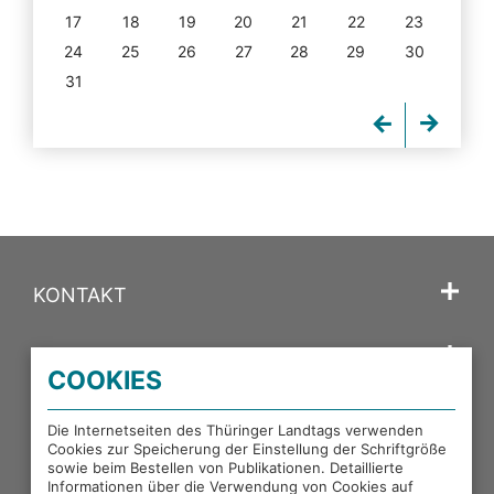
17
18
19
20
21
22
23
24
25
26
27
28
29
30
31
KONTAKT
SPRACHE
COOKIES
PORTALE DES THÜRINGER LANDTAGS
Die Internetseiten des Thüringer Landtags verwenden
Cookies zur Speicherung der Einstellung der Schriftgröße
sowie beim Bestellen von Publikationen. Detaillierte
EXTERNE LINKS
Informationen über die Verwendung von Cookies auf