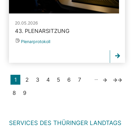
20.05.2026
43. PLENARSITZUNG
Plenarprotokoll
…
1
2
3
4
5
6
7
8
9
SERVICES DES THÜRINGER LANDTAGS