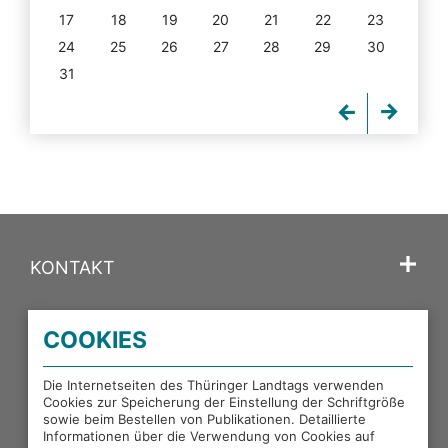
17
18
19
20
21
22
23
24
25
26
27
28
29
30
31
KONTAKT
SPRACHE
COOKIES
PORTALE DES THÜRINGER LANDTAGS
Die Internetseiten des Thüringer Landtags verwenden
Cookies zur Speicherung der Einstellung der Schriftgröße
sowie beim Bestellen von Publikationen. Detaillierte
EXTERNE LINKS
Informationen über die Verwendung von Cookies auf