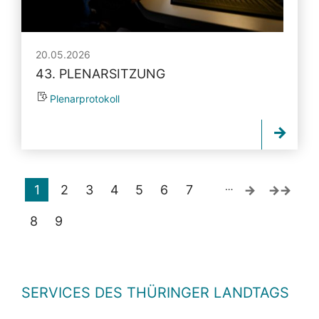
20.05.2026
43. PLENARSITZUNG
Plenarprotokoll
…
1
2
3
4
5
6
7
8
9
SERVICES DES THÜRINGER LANDTAGS