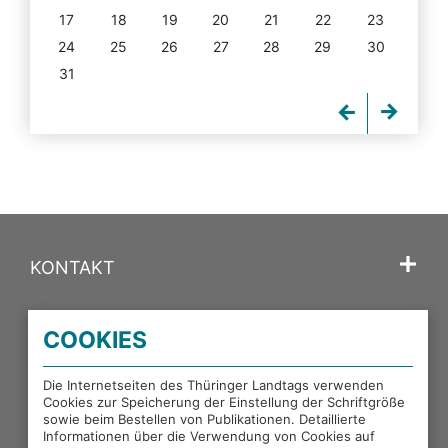
17
18
19
20
21
22
23
24
25
26
27
28
29
30
31
KONTAKT
SPRACHE
COOKIES
PORTALE DES THÜRINGER LANDTAGS
Die Internetseiten des Thüringer Landtags verwenden
Cookies zur Speicherung der Einstellung der Schriftgröße
sowie beim Bestellen von Publikationen. Detaillierte
EXTERNE LINKS
Informationen über die Verwendung von Cookies auf