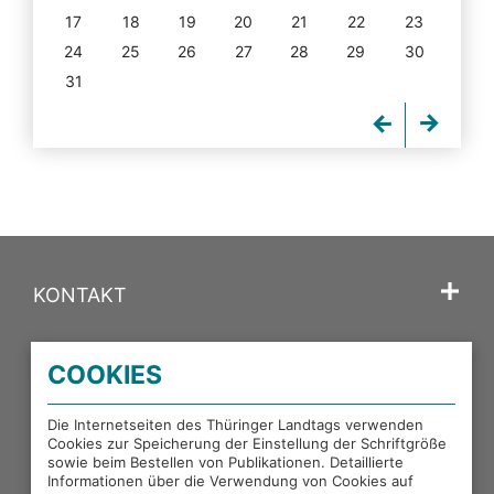
17
18
19
20
21
22
23
24
25
26
27
28
29
30
31
KONTAKT
SPRACHE
COOKIES
PORTALE DES THÜRINGER LANDTAGS
Die Internetseiten des Thüringer Landtags verwenden
Cookies zur Speicherung der Einstellung der Schriftgröße
sowie beim Bestellen von Publikationen. Detaillierte
EXTERNE LINKS
Informationen über die Verwendung von Cookies auf