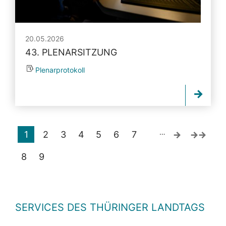
20.05.2026
43. PLENARSITZUNG
Plenarprotokoll
…
1
2
3
4
5
6
7
8
9
SERVICES DES THÜRINGER LANDTAGS