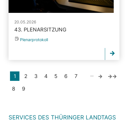
20.05.2026
43. PLENARSITZUNG
Plenarprotokoll
…
1
2
3
4
5
6
7
8
9
SERVICES DES THÜRINGER LANDTAGS