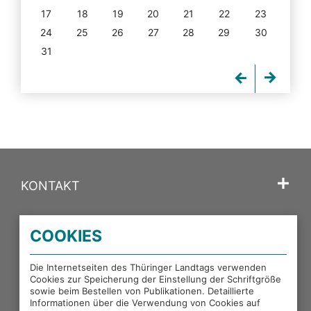
17
18
19
20
21
22
23
24
25
26
27
28
29
30
31
KONTAKT
SPRACHE
COOKIES
PORTALE DES THÜRINGER LANDTAGS
Die Internetseiten des Thüringer Landtags verwenden
Cookies zur Speicherung der Einstellung der Schriftgröße
sowie beim Bestellen von Publikationen. Detaillierte
EXTERNE LINKS
Informationen über die Verwendung von Cookies auf