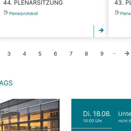
44. PLENARSITZUNG
43. 
Plenarprotokoll
Plena
…
3
4
5
6
7
8
9
TAGS
Di. 18.08.
Unte
10:00 Uhr
nicht ö