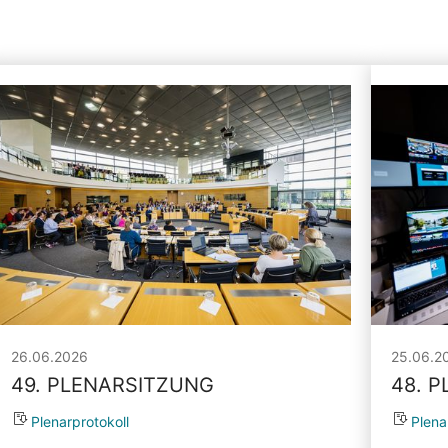
26.06.2026
25.06.2
49. PLENARSITZUNG
48. 
Plenarprotokoll
Plena