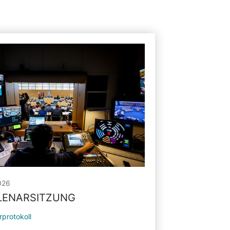
026
PLENARSITZUNG
rprotokoll