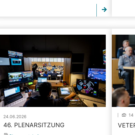
14 
24.06.2026
46. PLENARSITZUNG
VETE