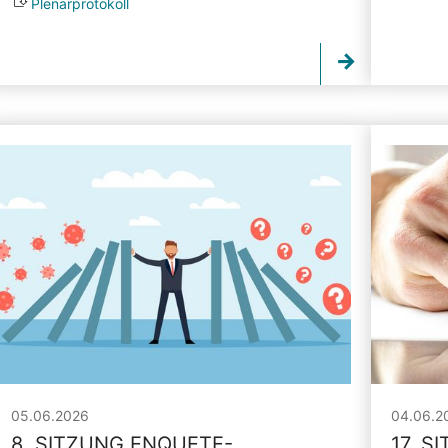
Plenarprotokoll
05.06.2026
04.06.2
8. SITZUNG ENQUETE-
17. S