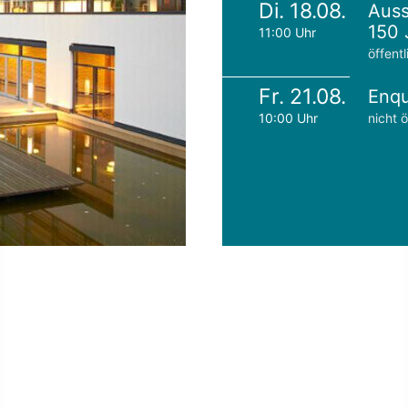
Di. 18.08.
Auss
150 
11:00 Uhr
öffentl
Fr. 21.08.
Enqu
10:00 Uhr
nicht ö