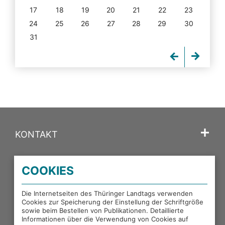
17
18
19
20
21
22
23
24
25
26
27
28
29
30
31
KONTAKT
SPRACHE
COOKIES
PORTALE DES THÜRINGER LANDTAGS
Die Internetseiten des Thüringer Landtags verwenden
Cookies zur Speicherung der Einstellung der Schriftgröße
sowie beim Bestellen von Publikationen. Detaillierte
EXTERNE LINKS
Informationen über die Verwendung von Cookies auf