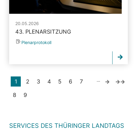
20.05.2026
43. PLENARSITZUNG
Plenarprotokoll
…
1
2
3
4
5
6
7
8
9
SERVICES DES THÜRINGER LANDTAGS