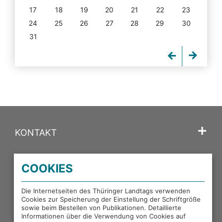
17
18
19
20
21
22
23
24
25
26
27
28
29
30
31
KONTAKT
SPRACHE
COOKIES
PORTALE DES THÜRINGER LANDTAGS
Die Internetseiten des Thüringer Landtags verwenden
Cookies zur Speicherung der Einstellung der Schriftgröße
sowie beim Bestellen von Publikationen. Detaillierte
EXTERNE LINKS
Informationen über die Verwendung von Cookies auf