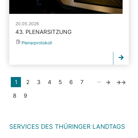
20.05.2026
43. PLENARSITZUNG
Plenarprotokoll
…
1
2
3
4
5
6
7
8
9
SERVICES DES THÜRINGER LANDTAGS