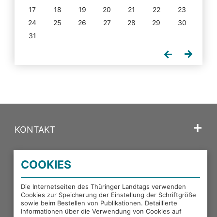
17
18
19
20
21
22
23
24
25
26
27
28
29
30
31
KONTAKT
SPRACHE
COOKIES
PORTALE DES THÜRINGER LANDTAGS
Die Internetseiten des Thüringer Landtags verwenden
Cookies zur Speicherung der Einstellung der Schriftgröße
sowie beim Bestellen von Publikationen. Detaillierte
EXTERNE LINKS
Informationen über die Verwendung von Cookies auf