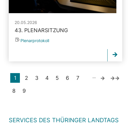
20.05.2026
43. PLENARSITZUNG
Plenarprotokoll
…
1
2
3
4
5
6
7
8
9
SERVICES DES THÜRINGER LANDTAGS