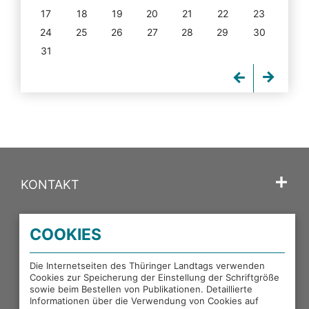
17
18
19
20
21
22
23
24
25
26
27
28
29
30
31
KONTAKT
SPRACHE
COOKIES
PORTALE DES THÜRINGER LANDTAGS
Die Internetseiten des Thüringer Landtags verwenden
Cookies zur Speicherung der Einstellung der Schriftgröße
sowie beim Bestellen von Publikationen. Detaillierte
EXTERNE LINKS
Informationen über die Verwendung von Cookies auf