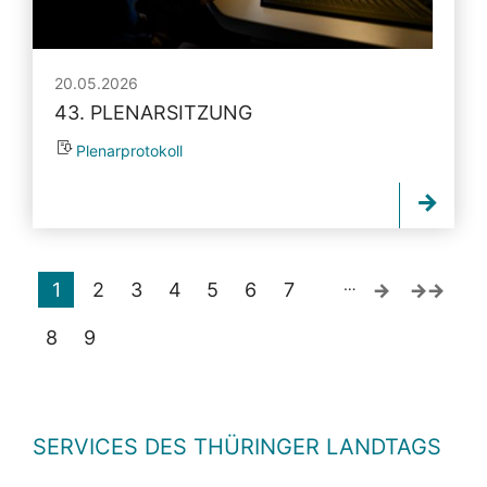
20.05.2026
43. PLENARSITZUNG
Plenarprotokoll
…
1
2
3
4
5
6
7
8
9
SERVICES DES THÜRINGER LANDTAGS