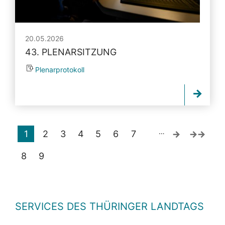
20.05.2026
43. PLENARSITZUNG
Plenarprotokoll
…
1
2
3
4
5
6
7
8
9
SERVICES DES THÜRINGER LANDTAGS