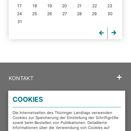
17
18
19
20
21
22
23
24
25
26
27
28
29
30
31
KONTAKT
SPRACHE
COOKIES
PORTALE DES THÜRINGER LANDTAGS
Die Internetseiten des Thüringer Landtags verwenden
Cookies zur Speicherung der Einstellung der Schriftgröße
sowie beim Bestellen von Publikationen. Detaillierte
EXTERNE LINKS
Informationen über die Verwendung von Cookies auf