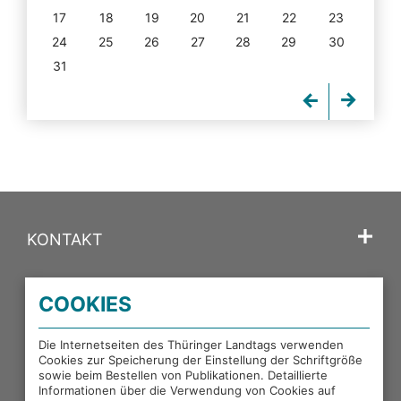
17
18
19
20
21
22
23
24
25
26
27
28
29
30
31
KONTAKT
SPRACHE
COOKIES
PORTALE DES THÜRINGER LANDTAGS
Die Internetseiten des Thüringer Landtags verwenden
Cookies zur Speicherung der Einstellung der Schriftgröße
sowie beim Bestellen von Publikationen. Detaillierte
EXTERNE LINKS
Informationen über die Verwendung von Cookies auf