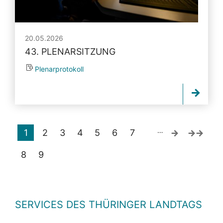
20.05.2026
43. PLENARSITZUNG
Plenarprotokoll
…
1
2
3
4
5
6
7
8
9
SERVICES DES THÜRINGER LANDTAGS